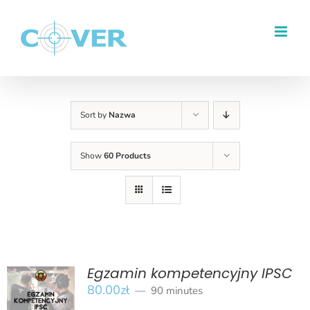
Przejdź
do
zawartości
Sort by
Nazwa
Show
60 Products
Egzamin kompetencyjny IPSC
80.00
zł
90 minutes
BOOK
/