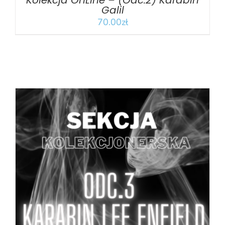
Kolekcja OnLine – (Odc.2) Karabin
Galil
70.00
zł
DODAJ DO KOSZYKA
/
SZCZEGÓŁY