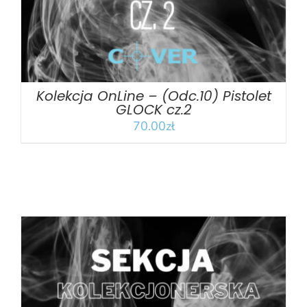
Kolekcja OnLine – (Odc.10) Pistolet
GLOCK cz.2
70.00
zł