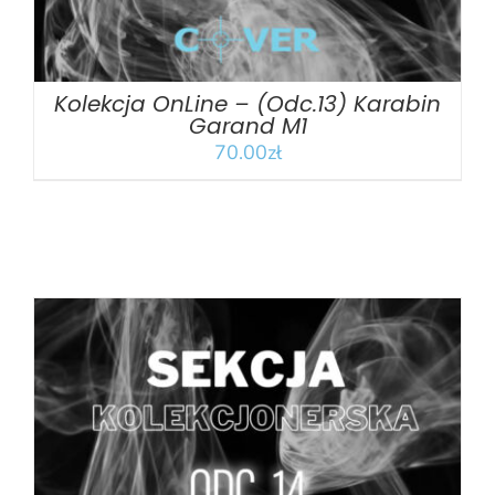
Kolekcja OnLine – (Odc.13) Karabin
Garand M1
70.00
zł