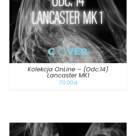
DODAJ DO KOSZYKA
/
SZCZEGÓŁY
Kolekcja OnLine – (Odc.14)
Lancaster MK1
70.00
zł