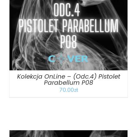
DODAJ DO KOSZYKA
/
SZCZEGÓŁY
Kolekcja OnLine – (Odc.4) Pistolet
Parabellum P08
70.00
zł