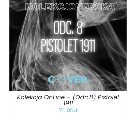
DODAJ DO KOSZYKA
/
SZCZEGÓŁY
Kolekcja OnLine – (Odc.8) Pistolet
1911
70.00
zł