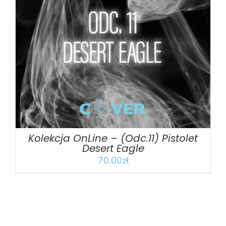
DODAJ DO KOSZYKA
/
SZCZEGÓŁY
Kolekcja OnLine – (Odc.11) Pistolet
Desert Eagle
70.00
zł