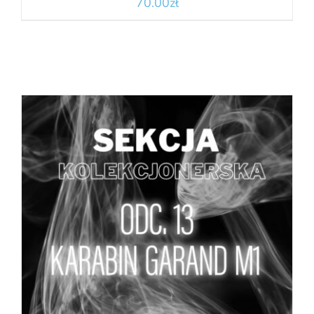
70.00
zł
DODAJ DO KOSZYKA
/
SZCZEGÓŁY