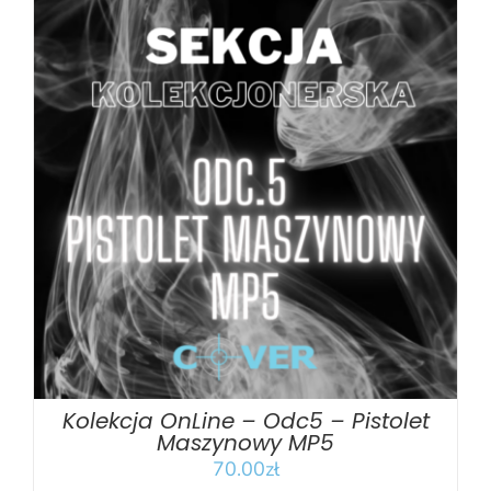
DODAJ DO KOSZYKA
/
SZCZEGÓŁY
Kolekcja OnLine – Odc5 – Pistolet
Maszynowy MP5
70.00
zł