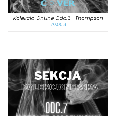
Kolekcja OnLine Odc.6- Thompson
70.00
zł
DODAJ DO KOSZYKA
/
SZCZEGÓŁY