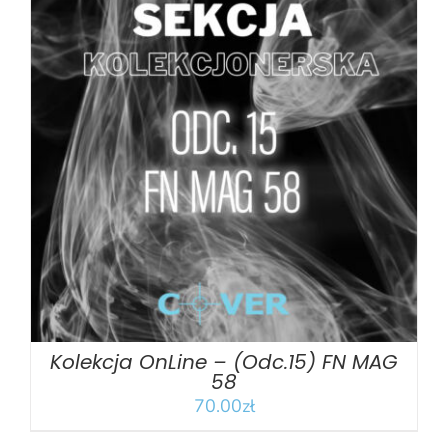
DODAJ DO KOSZYKA
/
SZCZEGÓŁY
Kolekcja OnLine – (Odc.15) FN MAG
58
70.00
zł