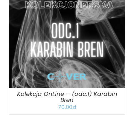
DODAJ DO KOSZYKA
/
SZCZEGÓŁY
Kolekcja OnLine – (odc.1) Karabin
Bren
70.00
zł