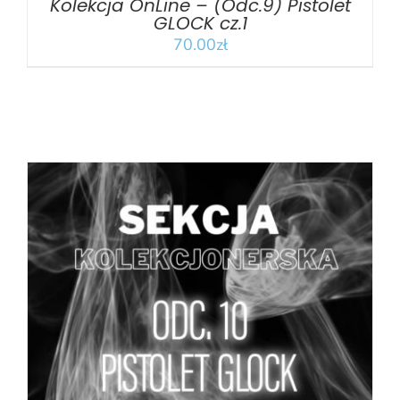
Kolekcja OnLine – (Odc.9) Pistolet
GLOCK cz.1
70.00
zł
DODAJ DO KOSZYKA
/
SZCZEGÓŁY