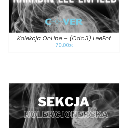
Kolekcja OnLine – (Odc.3) LeeEnf
70.00
zł