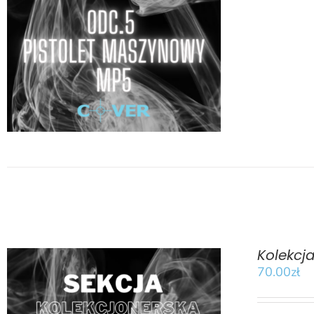
DODAJ DO KOSZYKA
/
SZCZEGÓŁY
Kolekcj
70.00
zł