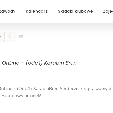
Zawody
Kalendarz
Składki klubowe
Zaję
a OnLine – (odc.1) Karabin Bren
OnLine - (Odc.1) KarabinBren Serdecznie zapraszamy do 
miesiąc nowy odcinek!