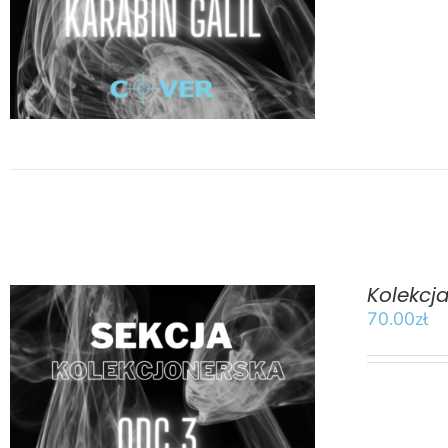
Kolekcj
70.00
zł
DODAJ DO KOSZYKA
/
SZCZEGÓŁY