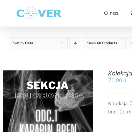
Przejdź
do
O nas
zawartości
Sort by
Data
Show
60 Products
Kolekcj
70.00
zł
Kolekcja 
line. Co 
DODAJ DO KOSZYKA
/
SZCZEGÓŁY