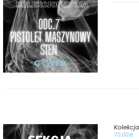
DODAJ DO KOSZYKA
/
SZCZEGÓŁY
Kolekcja
70.00
zł