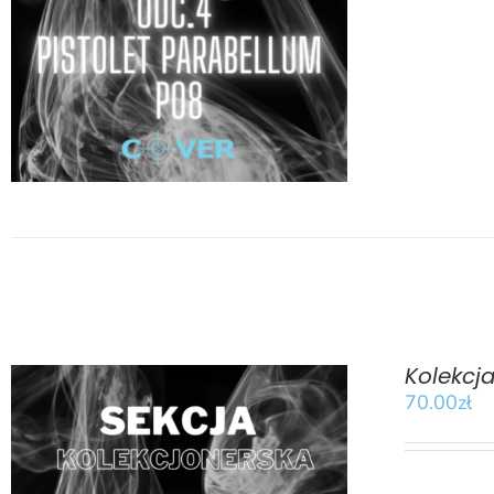
DODAJ DO KOSZYKA
/
SZCZEGÓŁY
Kolekcj
70.00
zł