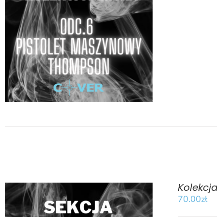
DODAJ DO KOSZYKA
/
SZCZEGÓŁY
Kolekcj
70.00
zł