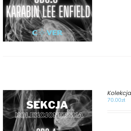
Kolekcj
70.00
zł