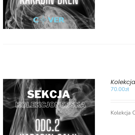
Kolekcj
70.00
zł
Kolekcja 
DODAJ DO KOSZYKA
/
SZCZEGÓŁY