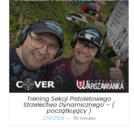
BOOK
/
SZCZEGÓŁY
Trening Sekcji Pistoletowego
Strzelectwa Dynamicznego – (
początkujący )
150.00
zł
90 minutes