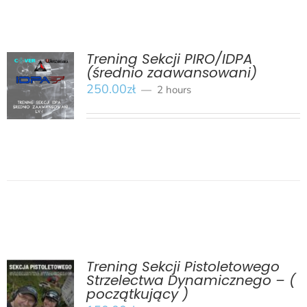
Trening Sekcji PIRO/IDPA
(średnio zaawansowani)
BOOK
/
250.00
zł
2 hours
SZCZEGÓŁY
Trening Sekcji Pistoletowego
Strzelectwa Dynamicznego – (
początkujący )
BOOK
/
SZCZEGÓŁY