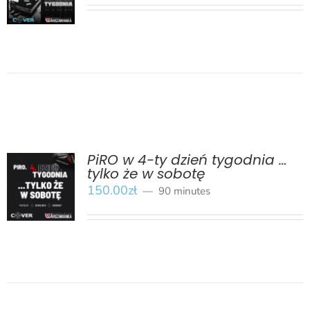
SZCZEGÓŁY
PiRO w 4-ty dzień tygodnia …
tylko że w sobotę
BOOK
/
150.00
zł
90 minutes
SZCZEGÓŁY