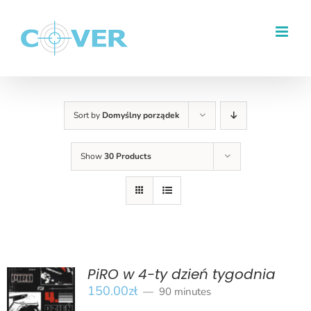
Przejdź
do
zawartości
Sort by
Domyślny porządek
Show
30 Products
PiRO w 4-ty dzień tygodnia
150.00
zł
90 minutes
BOOK
/