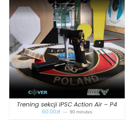
BOOK
/
SZCZEGÓŁY
Trening sekcji IPSC Action Air – P4
60.00
zł
90 minutes