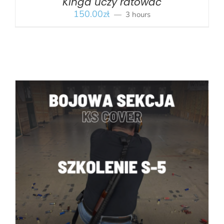
Kinga uczy ratować
150.00
zł
3 hours
BOOK
/
SZCZEGÓŁY