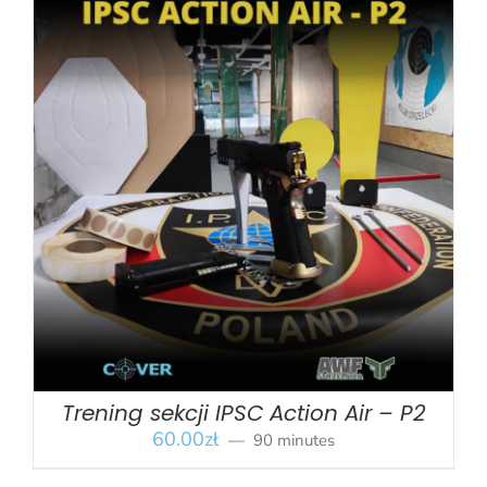
BOOK
/
SZCZEGÓŁY
Trening sekcji IPSC Action Air – P2
60.00
zł
90 minutes