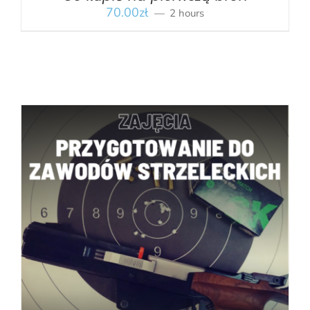
70.00
zł
2 hours
BOOK
/
SZCZEGÓŁY