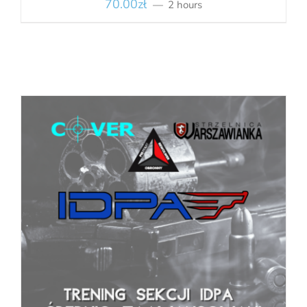
70.00
zł
2 hours
BOOK
/
SZCZEGÓŁY