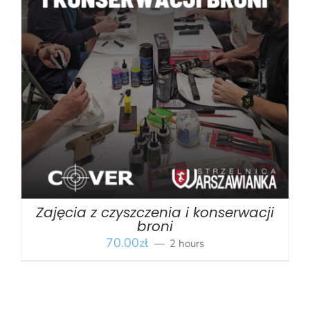
BOOK
/
SZCZEGÓŁY
Zajęcia z czyszczenia i konserwacji
broni
70.00
zł
2 hours