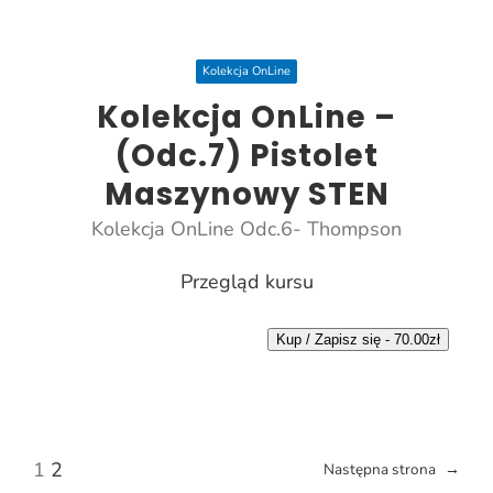
Kolekcja OnLine
Kolekcja OnLine –
(Odc.7) Pistolet
Maszynowy STEN
Kolekcja OnLine Odc.6- Thompson
Przegląd kursu
Kup / Zapisz się -
70.00
zł
1
2
Następna strona
→