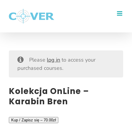
Przejdź
do
zawartości
Please
log in
to access your
purchased courses.
Kolekcja OnLine –
Karabin Bren
Kup / Zapisz się –
70.00
zł