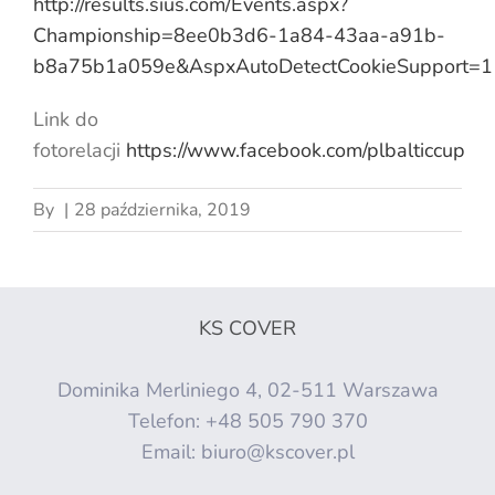
http://results.sius.com/Events.aspx?
Championship=8ee0b3d6-1a84-43aa-a91b-
b8a75b1a059e&AspxAutoDetectCookieSupport=1
Link do
fotorelacji
https://www.facebook.com/plbalticcup
By
|
28 października, 2019
KS COVER
Dominika Merliniego 4, 02-511 Warszawa
Telefon:
+48 505 790 370
Email:
biuro@kscover.pl