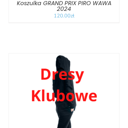
Koszulka GRAND PRIX PIRO WAWA
2024
120.00
zł
TEN
WYBIERZ OPCJE
/
SZCZEGÓŁY
PRODUKT
MA