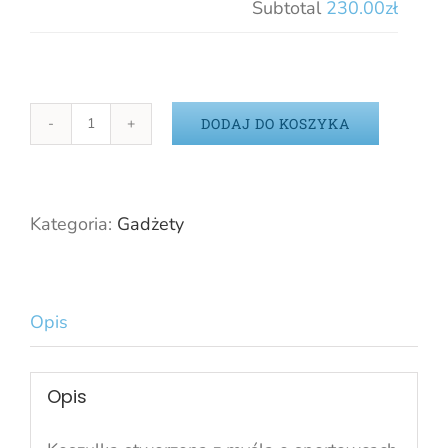
Subtotal
230.00zł
DODAJ DO KOSZYKA
ilość
Koszulka
sportowa
KS
Kategoria:
Gadżety
COVER
Opis
Opis