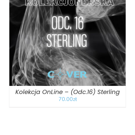
DODAJ DO KOSZYKA
/
SZCZEGÓŁY
Kolekcja OnLine – (Odc.16) Sterling
70.00
zł