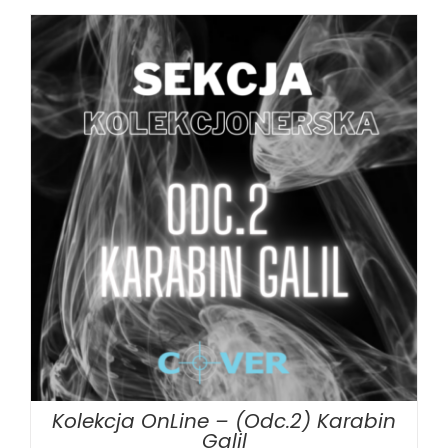
DODAJ DO KOSZYKA
/
SZCZEGÓŁY
Kolekcja OnLine – (Odc.2) Karabin
Galil