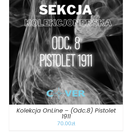
DODAJ DO KOSZYKA
/
SZCZEGÓŁY
Kolekcja OnLine – (Odc.8) Pistolet
1911
70.00
zł