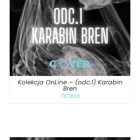
DODAJ DO KOSZYKA
/
SZCZEGÓŁY
Kolekcja OnLine – (odc.1) Karabin
Bren
70.00
zł