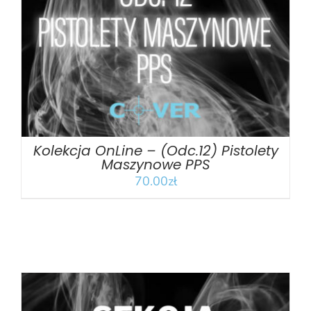
DODAJ DO KOSZYKA
/
SZCZEGÓŁY
Kolekcja OnLine – (Odc.12) Pistolety
Maszynowe PPS
70.00
zł