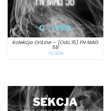
Kolekcja OnLine – (Odc.15) FN MAG
58
70.00
zł