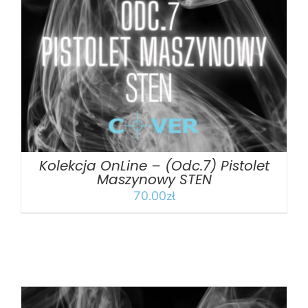
DODAJ DO KOSZYKA
/
SZCZEGÓŁY
Kolekcja OnLine – (Odc.7) Pistolet
Maszynowy STEN
70.00
zł