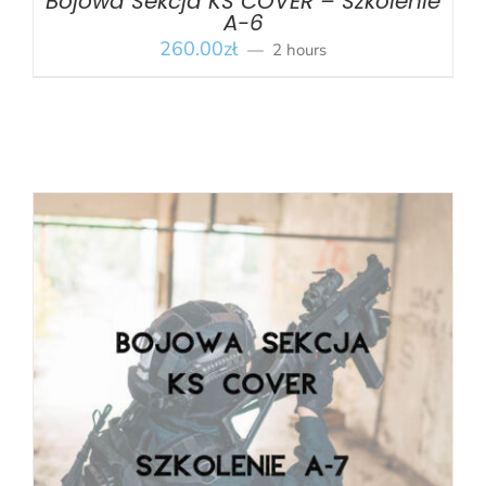
Bojowa Sekcja KS COVER – Szkolenie
A-6
260.00
zł
2 hours
BOOK
/
SZCZEGÓŁY