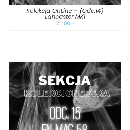
Kolekcja OnLine – (Odc.14)
Lancaster MK1
70.00
zł
DODAJ DO KOSZYKA
/
SZCZEGÓŁY