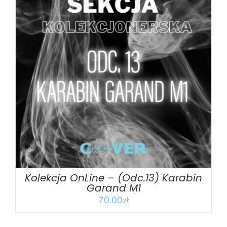
DODAJ DO KOSZYKA
/
SZCZEGÓŁY
Kolekcja OnLine – (Odc.13) Karabin
Garand M1
70.00
zł