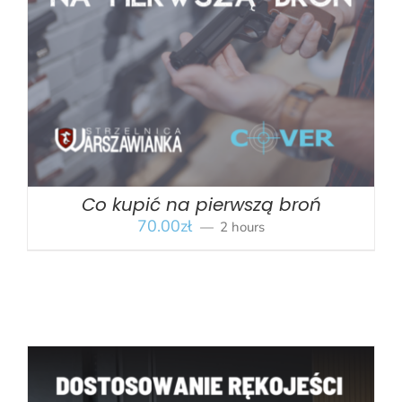
BOOK
/
SZCZEGÓŁY
Co kupić na pierwszą broń
70.00
zł
2 hours