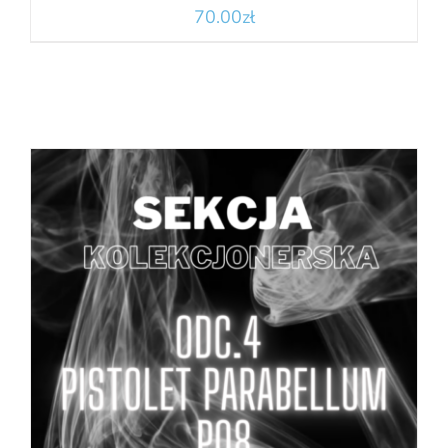
70.00
zł
DODAJ DO KOSZYKA
/
SZCZEGÓŁY