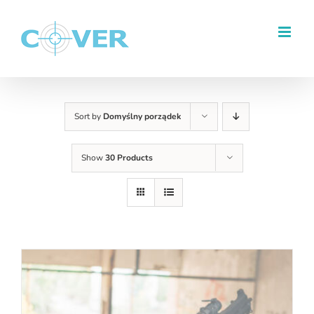
Przejdź
do
zawartości
Sort by
Domyślny porządek
Show
30 Products