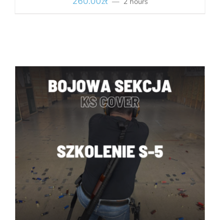
260.00
zł
2 hours
BOOK
/
SZCZEGÓŁY