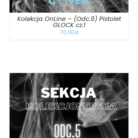
Kolekcja OnLine – (Odc.9) Pistolet
GLOCK cz.1
70.00
zł
DODAJ DO KOSZYKA
/
SZCZEGÓŁY