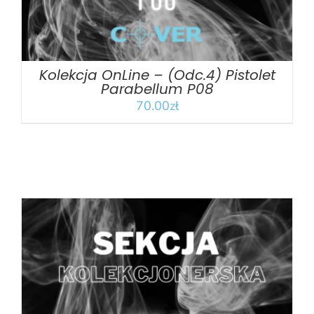
Kolekcja OnLine – (Odc.4) Pistolet
Parabellum P08
70.00
zł