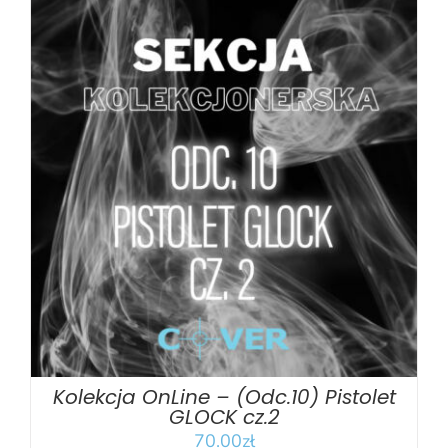
DODAJ DO KOSZYKA
/
SZCZEGÓŁY
Kolekcja OnLine – (Odc.10) Pistolet
GLOCK cz.2
70.00
zł