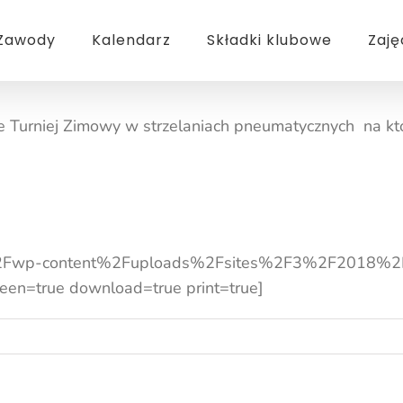
Zawody
Kalendarz
Składki klubowe
Zaję
Turniej Zimowy w strzelaniach pneumatycznych na któ
l%2Fwp-content%2Fuploads%2Fsites%2F3%2F2018%2
en=true download=true print=true]