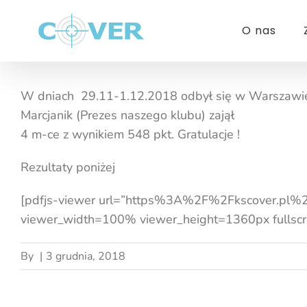
Przejdź
do
O nas
zawartości
W dniach 29.11-1.12.2018 odbył się w Warszawie 
Marcjanik (Prezes naszego klubu) zajął
4 m-ce z wynikiem 548 pkt. Gratulacje !
Rezultaty poniżej
[pdfjs-viewer url=”https%3A%2F%2Fkscover.p
viewer_width=100% viewer_height=1360px fullscre
By
|
3 grudnia, 2018