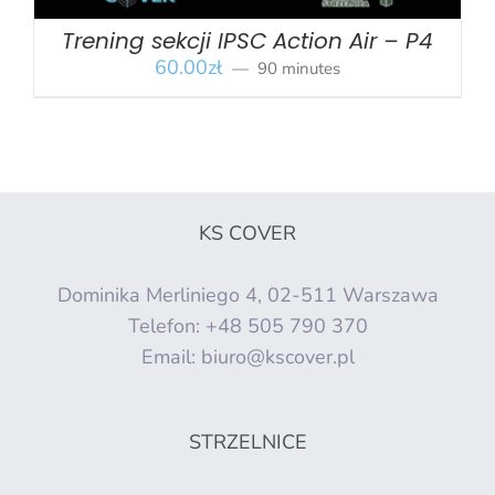
Trening sekcji IPSC Action Air – P4
60.00
zł
90 minutes
KS COVER
Dominika Merliniego 4, 02-511 Warszawa
Telefon:
+48 505 790 370
Email:
biuro@kscover.pl
STRZELNICE