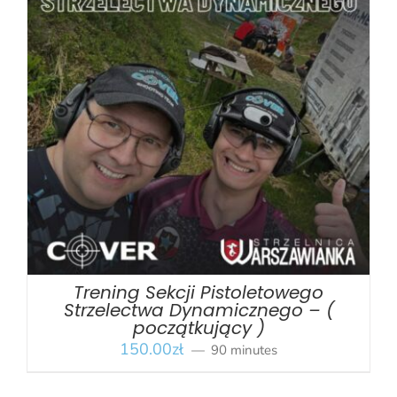
BOOK
/
SZCZEGÓŁY
Trening Sekcji Pistoletowego
Strzelectwa Dynamicznego – (
początkujący )
150.00
zł
90 minutes