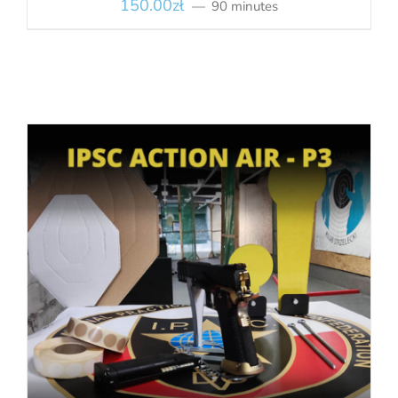
150.00
zł
90 minutes
BOOK
/
SZCZEGÓŁY