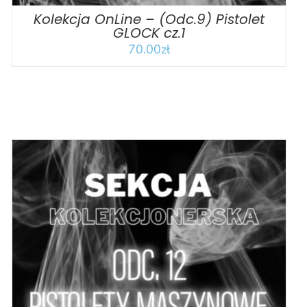
Kolekcja OnLine – (Odc.9) Pistolet
GLOCK cz.1
70.00
zł
DODAJ DO KOSZYKA
/
SZCZEGÓŁY