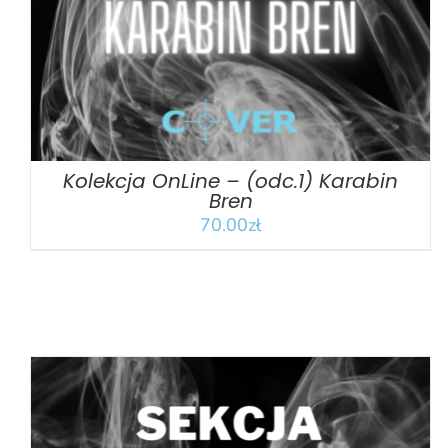
Kolekcja OnLine – (odc.1) Karabin
Bren
70.00
zł