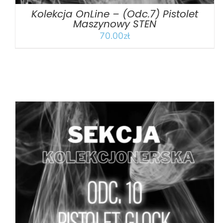
Kolekcja OnLine – (Odc.7) Pistolet
Maszynowy STEN
70.00
zł
DODAJ DO KOSZYKA
/
SZCZEGÓŁY