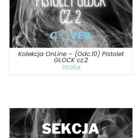
Kolekcja OnLine – (Odc.10) Pistolet
GLOCK cz.2
70.00
zł