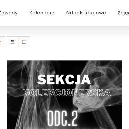
Zawody
Kalendarz
Składki klubowe
Zaję
DODAJ DO KOSZYKA
/
SZCZEGÓŁY