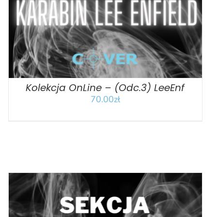
Kolekcja OnLine – (Odc.3) LeeEnf
70.00
zł