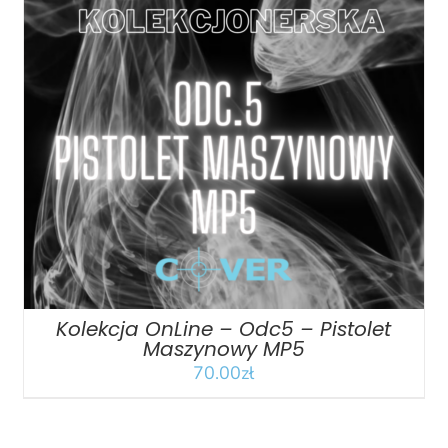
DODAJ DO KOSZYKA
/
SZCZEGÓŁY
Kolekcja OnLine – Odc5 – Pistolet
Maszynowy MP5
70.00
zł