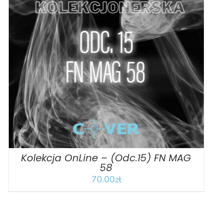
DODAJ DO KOSZYKA
/
SZCZEGÓŁY
Kolekcja OnLine – (Odc.15) FN MAG
58
70.00
zł