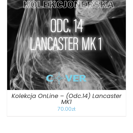
DODAJ DO KOSZYKA
/
SZCZEGÓŁY
Kolekcja OnLine – (Odc.14) Lancaster
MK1
70.00
zł