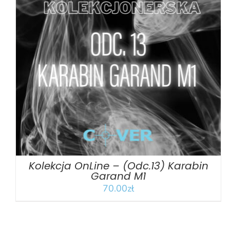
DODAJ DO KOSZYKA
/
SZCZEGÓŁY
Kolekcja OnLine – (Odc.13) Karabin
Garand M1
70.00
zł