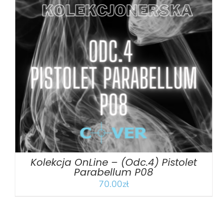
DODAJ DO KOSZYKA
/
SZCZEGÓŁY
Kolekcja OnLine – (Odc.4) Pistolet
Parabellum P08
70.00
zł