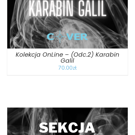
Kolekcja OnLine – (Odc.2) Karabin
Galil
70.00
zł