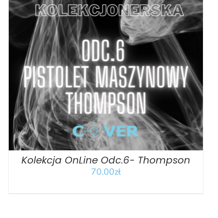
DODAJ DO KOSZYKA
/
SZCZEGÓŁY
Kolekcja OnLine Odc.6- Thompson
70.00
zł