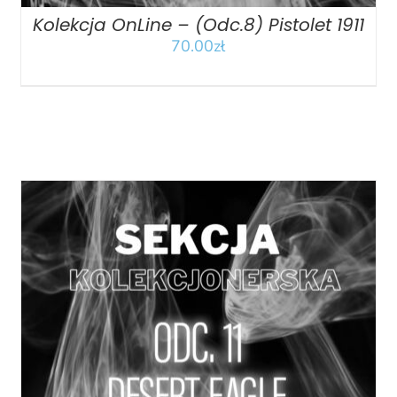
Kolekcja OnLine – (Odc.8) Pistolet 1911
70.00
zł
DODAJ DO KOSZYKA
/
SZCZEGÓŁY