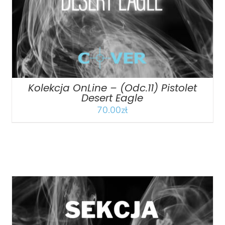
Kolekcja OnLine – (Odc.11) Pistolet
Desert Eagle
70.00
zł