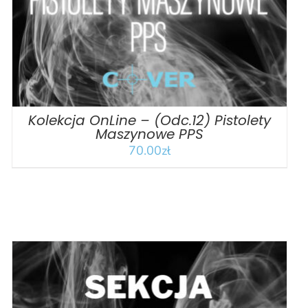
Kolekcja OnLine – (Odc.12) Pistolety
Maszynowe PPS
70.00
zł