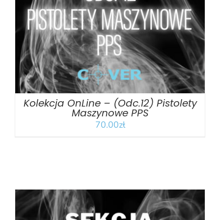
DODAJ DO KOSZYKA
/
SZCZEGÓŁY
Kolekcja OnLine – (Odc.12) Pistolety
Maszynowe PPS
70.00
zł