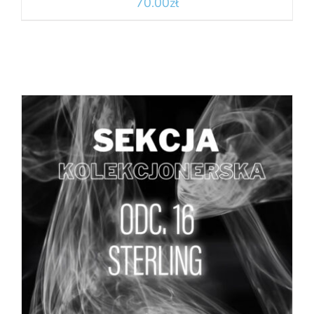
70.00
zł
DODAJ DO KOSZYKA
/
SZCZEGÓŁY