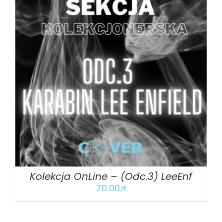
DODAJ DO KOSZYKA
/
SZCZEGÓŁY
Kolekcja OnLine – (Odc.3) LeeEnf
70.00
zł