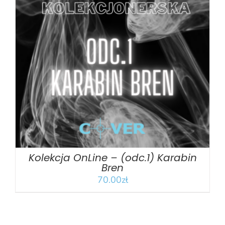
DODAJ DO KOSZYKA
/
SZCZEGÓŁY
Kolekcja OnLine – (odc.1) Karabin
Bren
70.00
zł