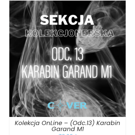
DODAJ DO KOSZYKA
/
SZCZEGÓŁY
Kolekcja OnLine – (Odc.13) Karabin
Garand M1