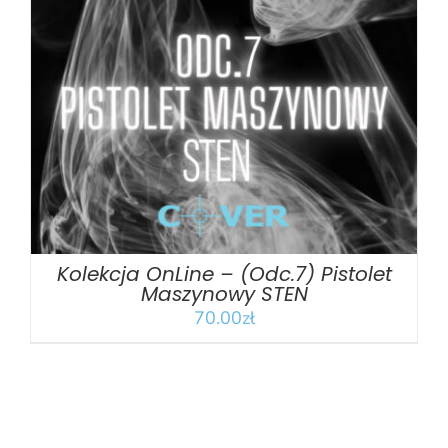
DODAJ DO KOSZYKA
/
SZCZEGÓŁY
Kolekcja OnLine – (Odc.7) Pistolet
Maszynowy STEN
70.00
zł