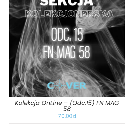
DODAJ DO KOSZYKA
/
SZCZEGÓŁY
Kolekcja OnLine – (Odc.15) FN MAG
58
70.00
zł