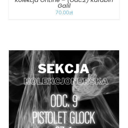
Kolekcja OnLine – (Odc.2) Karabin
Galil
70.00
zł
DODAJ DO KOSZYKA
/
SZCZEGÓŁY