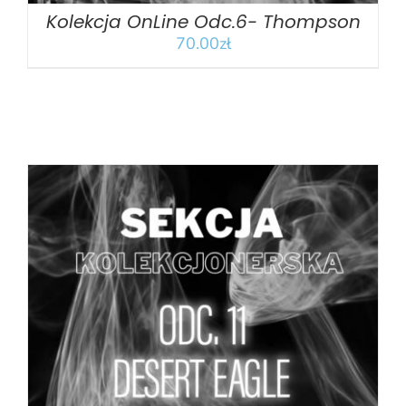
Kolekcja OnLine Odc.6- Thompson
70.00
zł
DODAJ DO KOSZYKA
/
SZCZEGÓŁY