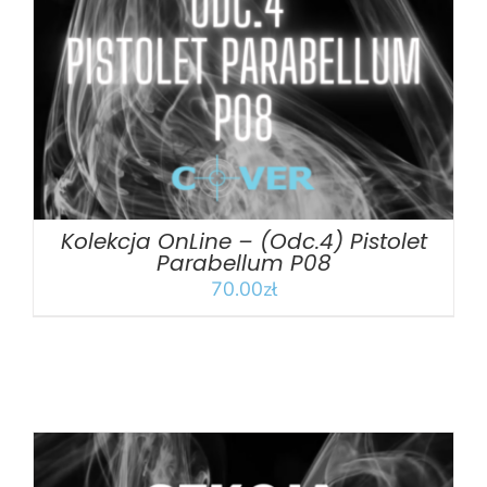
DODAJ DO KOSZYKA
/
SZCZEGÓŁY
Kolekcja OnLine – (Odc.4) Pistolet
Parabellum P08
70.00
zł