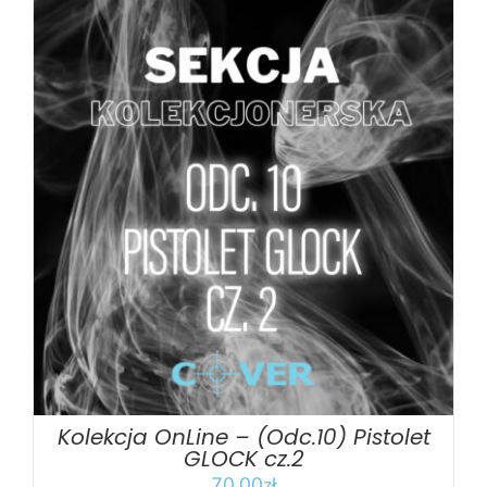
DODAJ DO KOSZYKA
/
SZCZEGÓŁY
Kolekcja OnLine – (Odc.10) Pistolet
GLOCK cz.2
70.00
zł