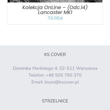
Kolekcja OnLine – (Odc.14)
Lancaster MK1
70.00
zł
KS COVER
Dominika Merliniego 4, 02-511 Warszawa
Telefon:
+48 505 790 370
Email:
biuro@kscover.pl
STRZELNICE