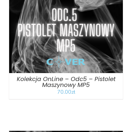
DODAJ DO KOSZYKA
/
SZCZEGÓŁY
Kolekcja OnLine – Odc5 – Pistolet
Maszynowy MP5
70.00
zł