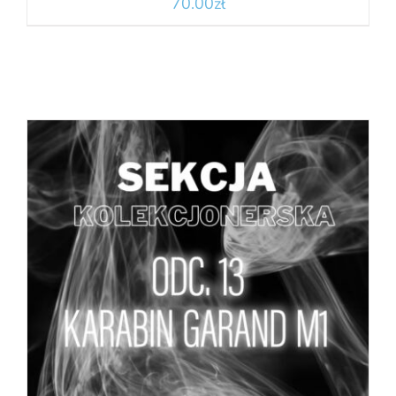
70.00
zł
DODAJ DO KOSZYKA
/
SZCZEGÓŁY