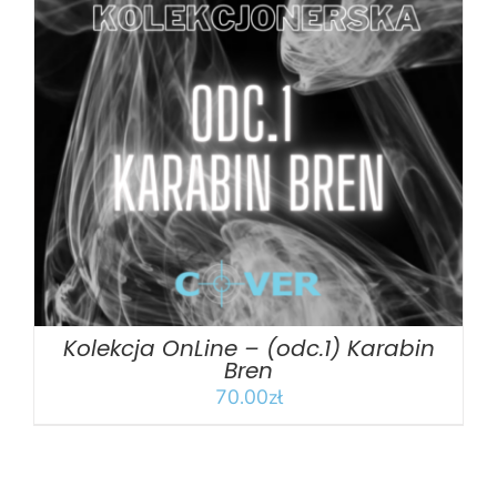
DODAJ DO KOSZYKA
/
SZCZEGÓŁY
Kolekcja OnLine – (odc.1) Karabin
Bren
70.00
zł