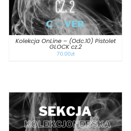
Kolekcja OnLine – (Odc.10) Pistolet
GLOCK cz.2
70.00
zł