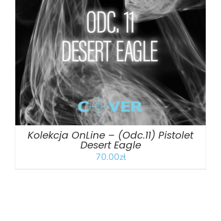
DODAJ DO KOSZYKA
/
SZCZEGÓŁY
Kolekcja OnLine – (Odc.11) Pistolet
Desert Eagle
70.00
zł