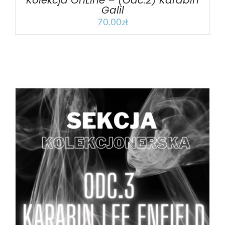
Kolekcja OnLine – (Odc.2) Karabin
Galil
70.00
zł
DODAJ DO KOSZYKA
/
SZCZEGÓŁY