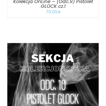
Kolekcja OnLine – (Odc.9) Pistolet
GLOCK cz.1
70.00
zł
DODAJ DO KOSZYKA
/
SZCZEGÓŁY