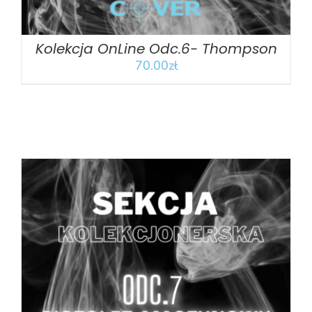
Kolekcja OnLine Odc.6- Thompson
70.00
zł
DODAJ DO KOSZYKA
/
SZCZEGÓŁY