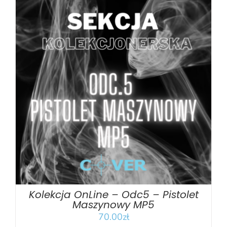
DODAJ DO KOSZYKA
/
SZCZEGÓŁY
Kolekcja OnLine – Odc5 – Pistolet
Maszynowy MP5
70.00
zł