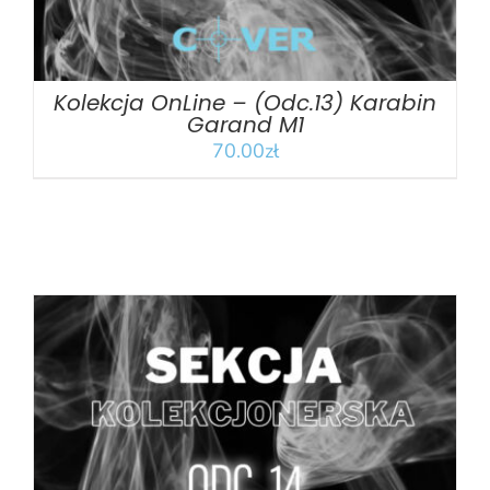
Kolekcja OnLine – (Odc.13) Karabin
Garand M1
70.00
zł