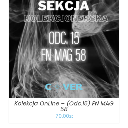
DODAJ DO KOSZYKA
/
SZCZEGÓŁY
Kolekcja OnLine – (Odc.15) FN MAG
58
70.00
zł