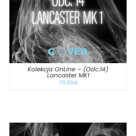
DODAJ DO KOSZYKA
/
SZCZEGÓŁY
Kolekcja OnLine – (Odc.14)
Lancaster MK1
70.00
zł