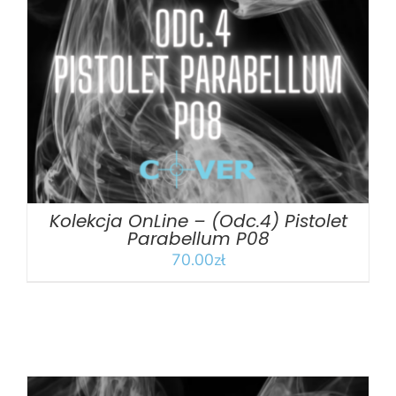
DODAJ DO KOSZYKA
/
SZCZEGÓŁY
Kolekcja OnLine – (Odc.4) Pistolet
Parabellum P08
70.00
zł