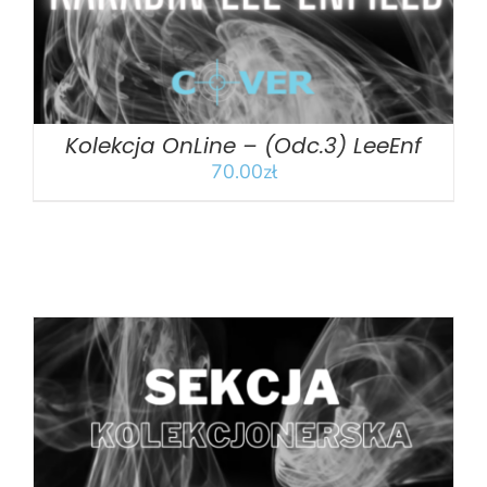
Kolekcja OnLine – (Odc.3) LeeEnf
70.00
zł