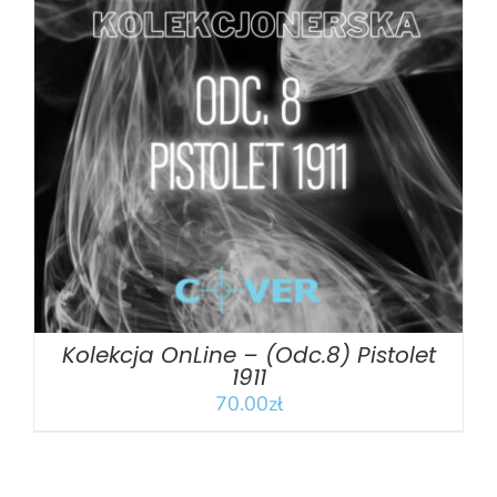
DODAJ DO KOSZYKA
/
SZCZEGÓŁY
Kolekcja OnLine – (Odc.8) Pistolet
1911
70.00
zł