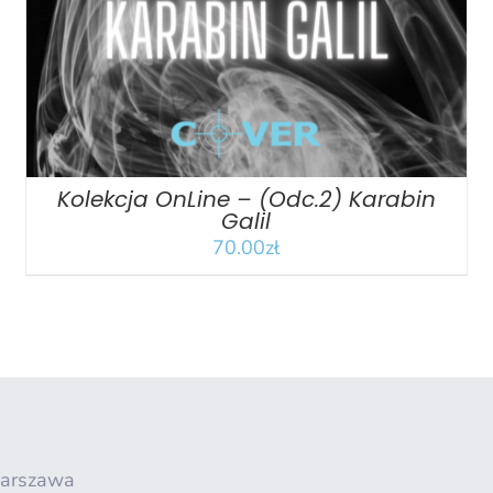
Kolekcja OnLine – (Odc.2) Karabin
Galil
70.00
zł
Warszawa