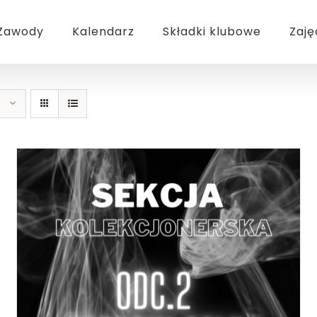
Zawody
Kalendarz
Składki klubowe
Zaję
DODAJ DO KOSZYKA
/
SZCZEGÓŁY