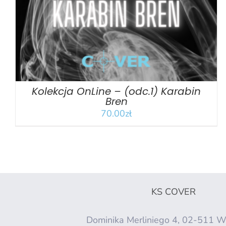
Kolekcja OnLine – (odc.1) Karabin
Bren
70.00
zł
KS COVER
Dominika Merliniego 4, 02-511 