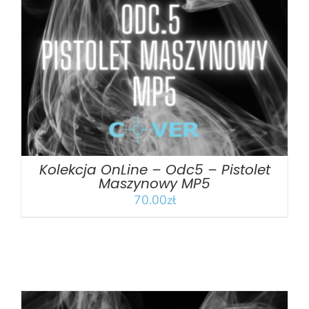
DODAJ DO KOSZYKA
/
SZCZEGÓŁY
Kolekcja OnLine – Odc5 – Pistolet
Maszynowy MP5
70.00
zł