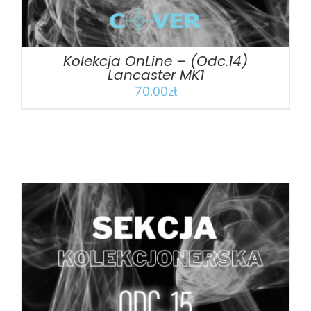
Kolekcja OnLine – (Odc.14)
Lancaster MK1
70.00
zł