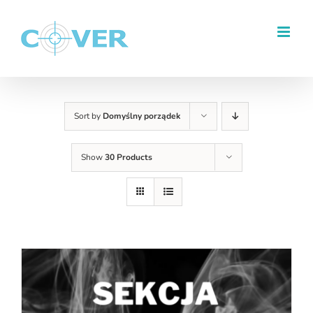
Przejdź
do
zawartości
Sort by
Domyślny porządek
Show
30 Products