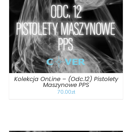
DODAJ DO KOSZYKA
/
SZCZEGÓŁY
Kolekcja OnLine – (Odc.12) Pistolety
Maszynowe PPS
70.00
zł