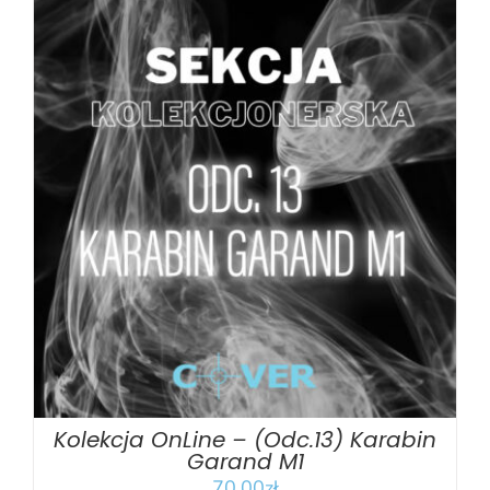
DODAJ DO KOSZYKA
/
SZCZEGÓŁY
Kolekcja OnLine – (Odc.13) Karabin
Garand M1
70.00
zł