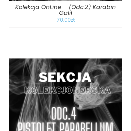
Kolekcja OnLine – (Odc.2) Karabin
Galil
70.00
zł
DODAJ DO KOSZYKA
/
SZCZEGÓŁY