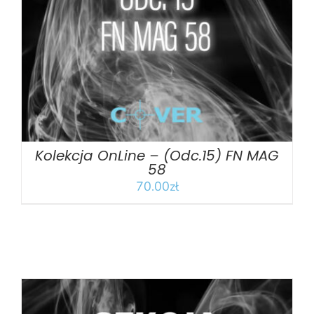
DODAJ DO KOSZYKA
/
SZCZEGÓŁY
Kolekcja OnLine – (Odc.15) FN MAG
58
70.00
zł