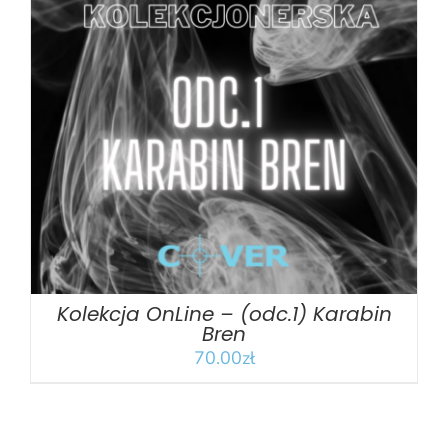
DODAJ DO KOSZYKA
/
SZCZEGÓŁY
Kolekcja OnLine – (odc.1) Karabin
Bren
70.00
zł