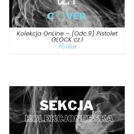
Kolekcja OnLine – (Odc.9) Pistolet
GLOCK cz.1
70.00
zł