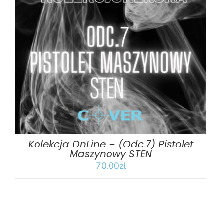
DODAJ DO KOSZYKA
/
SZCZEGÓŁY
Kolekcja OnLine – (Odc.7) Pistolet
Maszynowy STEN
70.00
zł