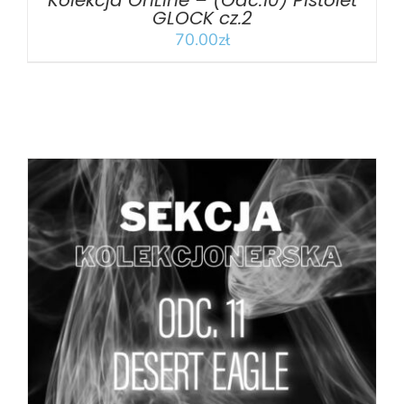
Kolekcja OnLine – (Odc.10) Pistolet
GLOCK cz.2
70.00
zł
DODAJ DO KOSZYKA
/
SZCZEGÓŁY