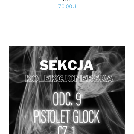
70.00
zł
DODAJ DO KOSZYKA
/
SZCZEGÓŁY