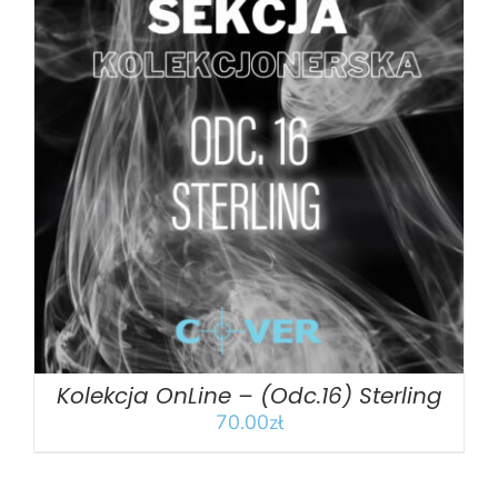
DODAJ DO KOSZYKA
/
SZCZEGÓŁY
Kolekcja OnLine – (Odc.16) Sterling
70.00
zł