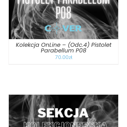
Kolekcja OnLine – (Odc.4) Pistolet
Parabellum P08
70.00
zł