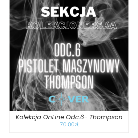
DODAJ DO KOSZYKA
/
SZCZEGÓŁY
Kolekcja OnLine Odc.6- Thompson
70.00
zł