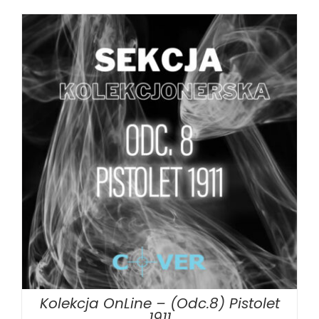
DODAJ DO KOSZYKA
/
SZCZEGÓŁY
Kolekcja OnLine – (Odc.8) Pistolet
1911