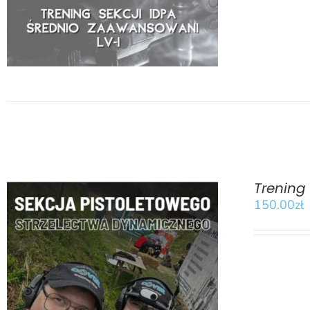
Trening
150.00
zł
BOOK
/
SZCZEGÓŁY