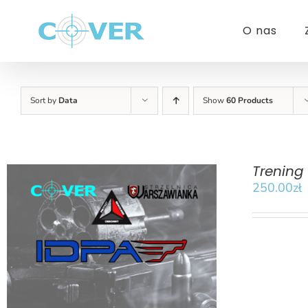
Przejdź
do
O nas
zawartości
Sort by
Data
Show
60 Products
Trening
250.00
zł
BOOK
/
SZCZEGÓŁY