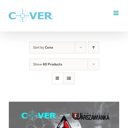
Przejdź
do
zawartości
Sort by
Cena
Show
60 Products