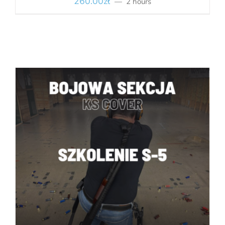
260.00
zł
2 hours
BOOK
/
SZCZEGÓŁY