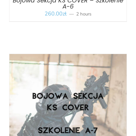
Bojowa Sekcja KS COVER – Szkolenie
A-6
260.00
zł
2 hours
BOOK
/
SZCZEGÓŁY