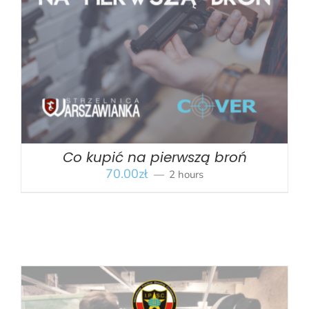
BOOK
/
SZCZEGÓŁY
Co kupić na pierwszą broń
70.00
zł
2 hours