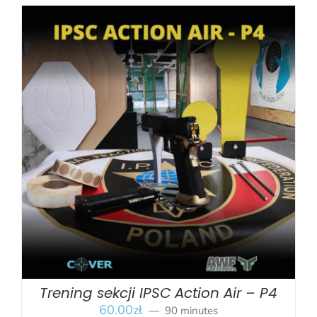
BOOK
/
SZCZEGÓŁY
Trening sekcji IPSC Action Air – P4
60.00
zł
90 minutes