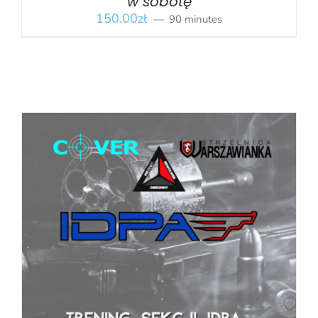
w sobotę
150.00
zł
90 minutes
BOOK
/
SZCZEGÓŁY